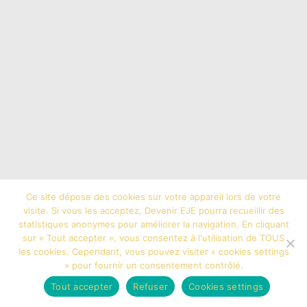
Ce site dépose des cookies sur votre appareil lors de votre
visite. Si vous les acceptez, Devenir EJE pourra recueillir des
statistiques anonymes pour améliorer la navigation. En cliquant
sur « Tout accepter », vous consentez à l'utilisation de TOUS
les cookies. Cependant, vous pouvez visiter « cookies settings
» pour fournir un consentement contrôlé.
N'oubliez pas de me suivre sur les réseaux
Tout accepter
Refuser
Cookies settings
sociaux :