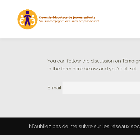
You can follow the discussion on
Témoign
in the form here below and you’re all set.
E-mail
N'oubliez pas de me suivre sur les réseaux soc