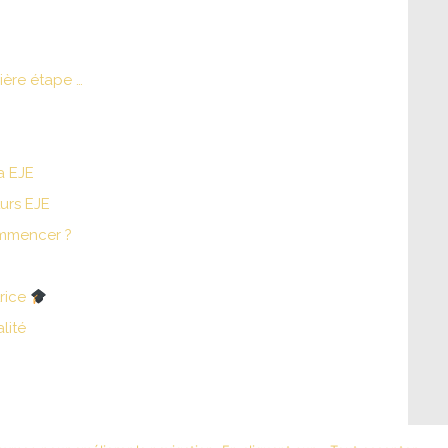
nière étape …
a EJE
turs EJE
ommencer ?
rice
lité